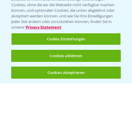
Cookies, ohne die wir die Webseite nicht verfügbar machen
können, und optionalen Cookies, die unten abgelehnt oder
PAMIRA - Packmittelrücknahme
akzeptiert werden können, und wie Sie Ihre Einwilligungen
jeder Zeit ändern oder zurückziehen können, finden Sie in
Sammelstellen und Termine
unserer
Privacy Statement
PRE - Chemikalien sicher entsorgen
Cookie Einstellungen
Sammelstellen und Termine
Cookies ablehnen
Kontakt & Notfall
Cookies akzeptieren
Öffnen
Bis zu 4 Produkte vergleichen:
(noch 4)
Beratung auf WhatsApp
T.
+49 (0)174 346 564 1
KONTAKT
Hilfe in Notfällen