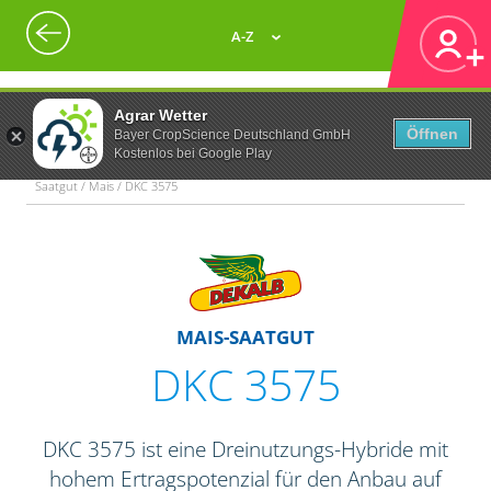
A-Z
Agrar Wetter
Öffnen
Bayer CropScience Deutschland GmbH
Kostenlos bei Google Play
Saatgut / Mais / DKC 3575
MAIS-SAATGUT
DKC 3575
DKC 3575 ist eine Dreinutzungs-Hybride mit
hohem Ertragspotenzial für den Anbau auf