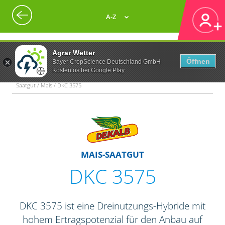
A-Z
Agrar Wetter
Öffnen
Bayer CropScience Deutschland GmbH
Kostenlos bei Google Play
Saatgut / Mais / DKC 3575
MAIS-SAATGUT
DKC 3575
DKC 3575 ist eine Dreinutzungs-Hybride mit
hohem Ertragspotenzial für den Anbau auf