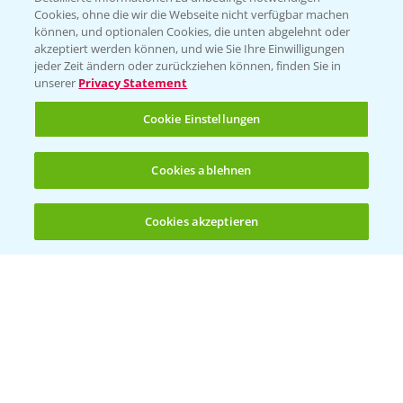
Cookies, ohne die wir die Webseite nicht verfügbar machen
können, und optionalen Cookies, die unten abgelehnt oder
PAMIRA - Packmittelrücknahme
akzeptiert werden können, und wie Sie Ihre Einwilligungen
jeder Zeit ändern oder zurückziehen können, finden Sie in
Sammelstellen und Termine
unserer
Privacy Statement
PRE - Chemikalien sicher entsorgen
Cookie Einstellungen
Sammelstellen und Termine
Cookies ablehnen
Kontakt & Notfall
Cookies akzeptieren
Öffnen
Bis zu 4 Produkte vergleichen:
(noch 4)
Beratung auf WhatsApp
T.
+49 (0)174 346 564 1
KONTAKT
Hilfe in Notfällen