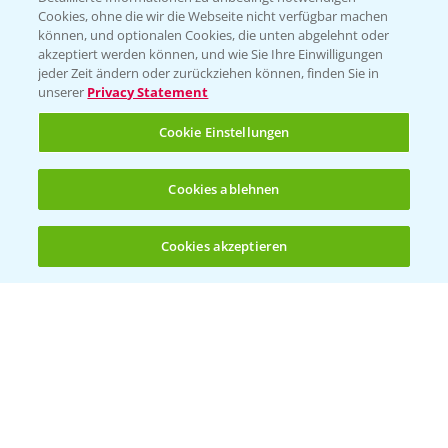
Cookies, ohne die wir die Webseite nicht verfügbar machen
können, und optionalen Cookies, die unten abgelehnt oder
PAMIRA - Packmittelrücknahme
akzeptiert werden können, und wie Sie Ihre Einwilligungen
jeder Zeit ändern oder zurückziehen können, finden Sie in
Sammelstellen und Termine
unserer
Privacy Statement
PRE - Chemikalien sicher entsorgen
Cookie Einstellungen
Sammelstellen und Termine
Cookies ablehnen
Kontakt & Notfall
Cookies akzeptieren
Öffnen
Bis zu 4 Produkte vergleichen:
(noch 4)
Beratung auf WhatsApp
T.
+49 (0)174 346 564 1
KONTAKT
Hilfe in Notfällen