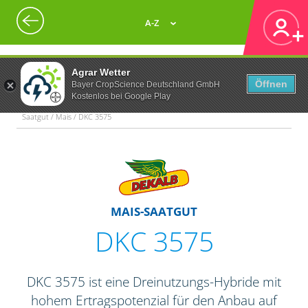
A-Z
Agrar Wetter
Öffnen
Bayer CropScience Deutschland GmbH
Kostenlos bei Google Play
Saatgut / Mais / DKC 3575
MAIS-SAATGUT
DKC 3575
DKC 3575 ist eine Dreinutzungs-Hybride mit
hohem Ertragspotenzial für den Anbau auf