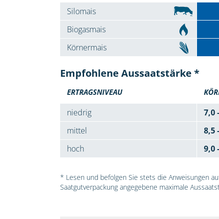
Silomais
Biogasmais
Körnermais
Empfohlene Aussaatstärke *
ERTRAGSNIVEAU
KÖR
niedrig
7,0 
mittel
8,5 
hoch
9,0 
* Lesen und befolgen Sie stets die Anweisungen auf 
Saatgutverpackung angegebene maximale Aussaatst