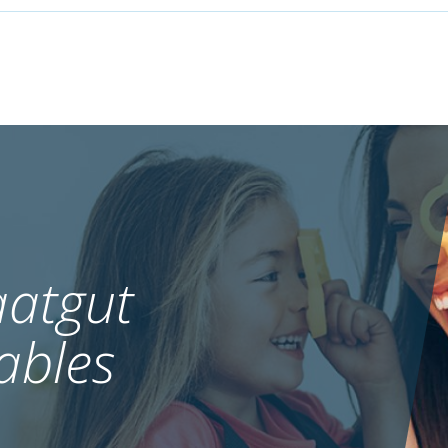
atgut
ables