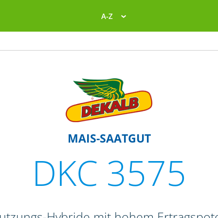
A-Z
MAIS-SAATGUT
DKC 3575
nutzungs-Hybride mit hohem Ertragspote