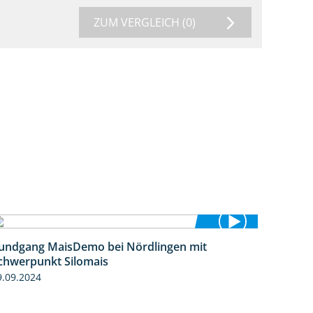
ZUM VERGLEICH
(0)
undgang MaisDemo bei Nördlingen mit
10:51
chwerpunkt Silomais
9.09.2024