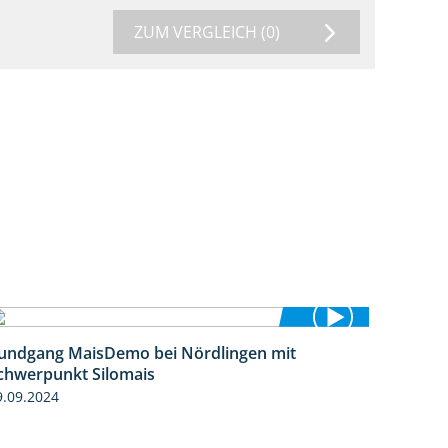
ZUM VERGLEICH
(0)
undgang MaisDemo bei Nördlingen mit
10:51
chwerpunkt Silomais
9.09.2024