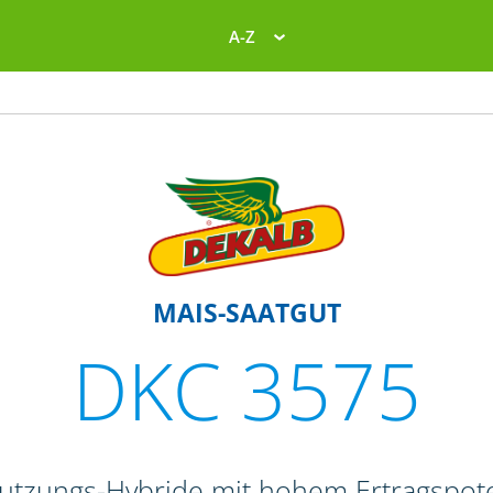
A-Z
MAIS-SAATGUT
DKC 3575
nutzungs-Hybride mit hohem Ertragspote