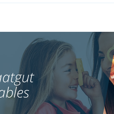
atgut
ables