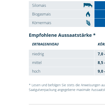
Silomais
Biogasmais
Körnermais
Empfohlene Aussaatstärke *
ERTRAGSNIVEAU
KÖR
niedrig
7,0 
mittel
8,5 
hoch
9,0 
* Lesen und befolgen Sie stets die Anweisungen auf 
Saatgutverpackung angegebene maximale Aussaatst