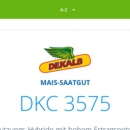
A-Z
MAIS-SAATGUT
DKC 3575
nutzungs-Hybride mit hohem Ertragspote