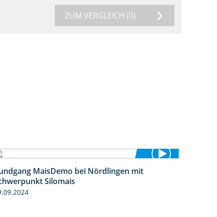
ZUM VERGLEICH
(0)
undgang MaisDemo bei Nördlingen mit
10:51
chwerpunkt Silomais
9.09.2024