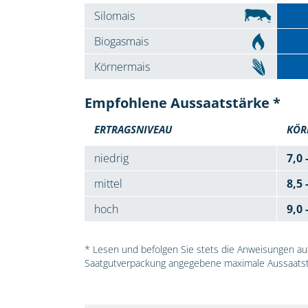
Silomais
Biogasmais
Körnermais
Empfohlene Aussaatstärke *
ERTRAGSNIVEAU
KÖR
niedrig
7,0 
mittel
8,5 
hoch
9,0 
* Lesen und befolgen Sie stets die Anweisungen auf 
Saatgutverpackung angegebene maximale Aussaatst