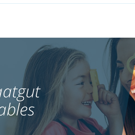
atgut
ables