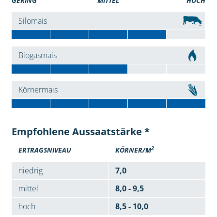
GERING
MITTEL
HOCH
Silomais
Biogasmais
Körnermais
Empfohlene Aussaatstärke *
2
ERTRAGSNIVEAU
KÖRNER/M
niedrig
7,0
mittel
8,0 - 9,5
hoch
8,5 - 10,0