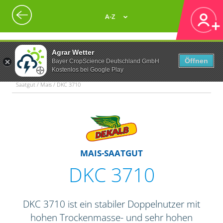
A-Z
Agrar Wetter
Öffnen
Bayer CropScience Deutschland GmbH
Kostenlos bei Google Play
Saatgut / Mais / DKC 3710
MAIS-SAATGUT
DKC 3710
DKC 3710 ist ein stabiler Doppelnutzer mit
hohen Trockenmasse- und sehr hohen