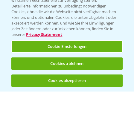
wirksamen Rechtsbehelfe zur Verfügung stehen.
Detaillierte Informationen zu unbedingt notwendigen
Cookies, ohne die wir die Webseite nicht verfügbar machen
Beratung auf WhatsApp
können, und optionalen Cookies, die unten abgelehnt oder
T.
+49 (0)174 346 564 1
akzeptiert werden können, und wie Sie Ihre Einwilligungen
jeder Zeit ändern oder zurückziehen können, finden Sie in
unserer
Privacy Statement
KONTAKT
Cookie Einstellungen
Hilfe in Notfällen
Cookies ablehnen
T.
+49 (0)214/30-20220
Cookies akzeptieren
Öffnen
Bis zu 4 Produkte vergleichen:
(noch 4)
Folgen Sie uns