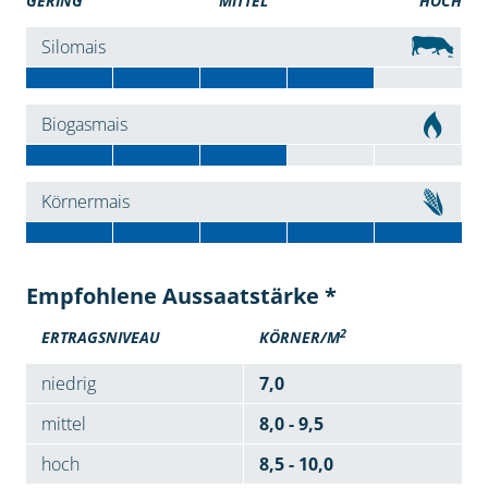
GERING
MITTEL
HOCH
Silomais
Biogasmais
Körnermais
Empfohlene Aussaatstärke *
2
ERTRAGSNIVEAU
KÖRNER/M
niedrig
7,0
mittel
8,0 - 9,5
hoch
8,5 - 10,0