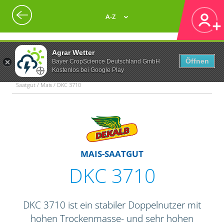
A-Z
Agrar Wetter
Öffnen
Bayer CropScience Deutschland GmbH
Kostenlos bei Google Play
Saatgut / Mais / DKC 3710
MAIS-SAATGUT
DKC 3710
DKC 3710 ist ein stabiler Doppelnutzer mit
hohen Trockenmasse- und sehr hohen