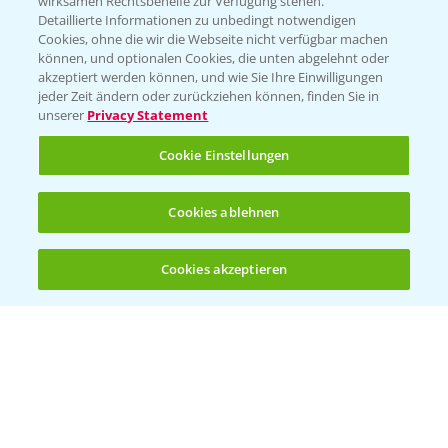
wirksamen Rechtsbehelfe zur Verfügung stehen.
Detaillierte Informationen zu unbedingt notwendigen
Cookies, ohne die wir die Webseite nicht verfügbar machen
Beratung auf WhatsApp
können, und optionalen Cookies, die unten abgelehnt oder
T.
+49 (0)174 346 564 1
akzeptiert werden können, und wie Sie Ihre Einwilligungen
jeder Zeit ändern oder zurückziehen können, finden Sie in
unserer
Privacy Statement
KONTAKT
Cookie Einstellungen
Hilfe in Notfällen
Cookies ablehnen
T.
+49 (0)214/30-20220
Cookies akzeptieren
Öffnen
Bis zu 4 Produkte vergleichen:
(noch 4)
Folgen Sie uns