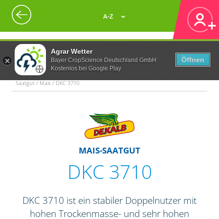
A-Z
Agrar Wetter
Öffnen
Bayer CropScience Deutschland GmbH
Kostenlos bei Google Play
Saatgut / Mais / DKC 3710
MAIS-SAATGUT
DKC 3710
DKC 3710 ist ein stabiler Doppelnutzer mit
hohen Trockenmasse- und sehr hohen