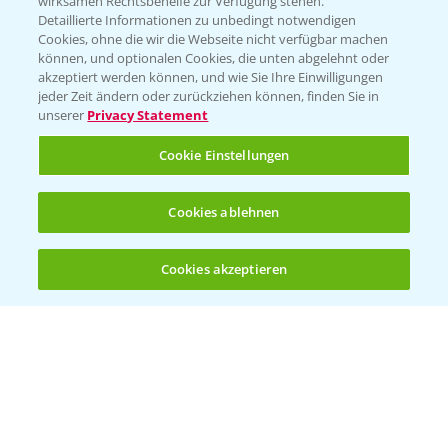
wirksamen Rechtsbehelfe zur Verfügung stehen.
Detaillierte Informationen zu unbedingt notwendigen
Cookies, ohne die wir die Webseite nicht verfügbar machen
Beratung auf WhatsApp
können, und optionalen Cookies, die unten abgelehnt oder
T.
+49 (0)174 346 564 1
akzeptiert werden können, und wie Sie Ihre Einwilligungen
jeder Zeit ändern oder zurückziehen können, finden Sie in
unserer
Privacy Statement
KONTAKT
Cookie Einstellungen
Hilfe in Notfällen
Cookies ablehnen
T.
+49 (0)214/30-20220
Cookies akzeptieren
Öffnen
Bis zu 4 Produkte vergleichen:
(noch 4)
Folgen Sie uns