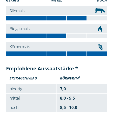
GERING
MITTEL
HOCH
Silomais
Biogasmais
Körnermais
Empfohlene Aussaatstärke *
2
ERTRAGSNIVEAU
KÖRNER/M
niedrig
7,0
mittel
8,0 - 9,5
hoch
8,5 - 10,0