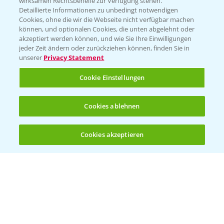
wirksamen Rechtsbehelfe zur Verfügung stehen.
Detaillierte Informationen zu unbedingt notwendigen
Cookies, ohne die wir die Webseite nicht verfügbar machen
Beratung auf WhatsApp
können, und optionalen Cookies, die unten abgelehnt oder
T.
+49 (0)174 346 564 1
akzeptiert werden können, und wie Sie Ihre Einwilligungen
jeder Zeit ändern oder zurückziehen können, finden Sie in
unserer
Privacy Statement
KONTAKT
Cookie Einstellungen
Hilfe in Notfällen
Cookies ablehnen
T.
+49 (0)214/30-20220
Cookies akzeptieren
Öffnen
Bis zu 4 Produkte vergleichen:
(noch 4)
Folgen Sie uns