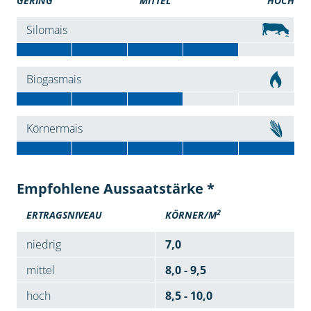
GERING
MITTEL
HOCH
Silomais
Biogasmais
Körnermais
Empfohlene Aussaatstärke *
2
ERTRAGSNIVEAU
KÖRNER/M
niedrig
7,0
mittel
8,0 - 9,5
hoch
8,5 - 10,0