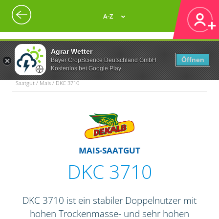
A-Z
Agrar Wetter
Öffnen
Bayer CropScience Deutschland GmbH
Kostenlos bei Google Play
Saatgut / Mais / DKC 3710
MAIS-SAATGUT
DKC 3710
DKC 3710 ist ein stabiler Doppelnutzer mit
hohen Trockenmasse- und sehr hohen