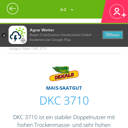
A-Z
Agrar Wetter
Öffnen
Bayer CropScience Deutschland GmbH
Kostenlos bei Google Play
Saatgut / Mais / DKC 3710
MAIS-SAATGUT
DKC 3710
DKC 3710 ist ein stabiler Doppelnutzer mit
hohen Trockenmasse- und sehr hohen