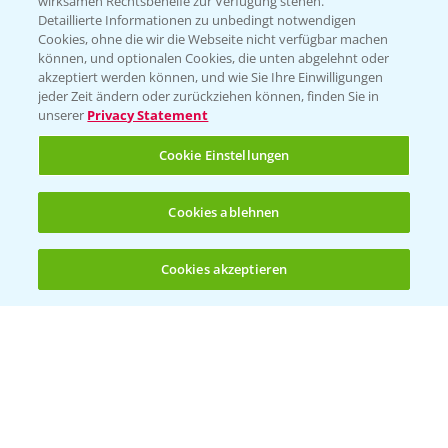
wirksamen Rechtsbehelfe zur Verfügung stehen.
Detaillierte Informationen zu unbedingt notwendigen
Cookies, ohne die wir die Webseite nicht verfügbar machen
Beratung auf WhatsApp
können, und optionalen Cookies, die unten abgelehnt oder
T.
+49 (0)174 346 564 1
akzeptiert werden können, und wie Sie Ihre Einwilligungen
jeder Zeit ändern oder zurückziehen können, finden Sie in
unserer
Privacy Statement
KONTAKT
Cookie Einstellungen
Hilfe in Notfällen
Cookies ablehnen
T.
+49 (0)214/30-20220
Cookies akzeptieren
Öffnen
Bis zu 4 Produkte vergleichen:
(noch 4)
Folgen Sie uns