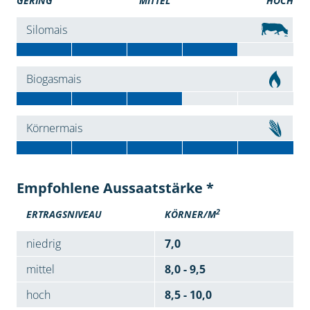
GERING
MITTEL
HOCH
Silomais
Biogasmais
Körnermais
Empfohlene Aussaatstärke *
2
ERTRAGSNIVEAU
KÖRNER/M
niedrig
7,0
mittel
8,0 - 9,5
hoch
8,5 - 10,0