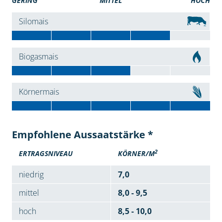
GERING
MITTEL
HOCH
Silomais
Biogasmais
Körnermais
Empfohlene Aussaatstärke *
2
ERTRAGSNIVEAU
KÖRNER/M
niedrig
7,0
mittel
8,0 - 9,5
hoch
8,5 - 10,0