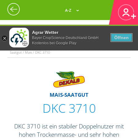
A-Z
Agrar Wetter
Öffnen
Bayer CropScience Deutschland GmbH
Kostenlos bei Google Play
Saatgut / Mais / DKC 3710
MAIS-SAATGUT
DKC 3710
DKC 3710 ist ein stabiler Doppelnutzer mit
hohen Trockenmasse- und sehr hohen