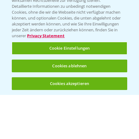
wirksamen Rechtsbehelfe zur Verfügung stehen.
Detaillierte Informationen zu unbedingt notwendigen
Cookies, ohne die wir die Webseite nicht verfügbar machen
Beratung auf WhatsApp
können, und optionalen Cookies, die unten abgelehnt oder
T.
+49 (0)174 346 564 1
akzeptiert werden können, und wie Sie Ihre Einwilligungen
jeder Zeit ändern oder zurückziehen können, finden Sie in
unserer
Privacy Statement
KONTAKT
Cookie Einstellungen
Hilfe in Notfällen
Cookies ablehnen
T.
+49 (0)214/30-20220
Cookies akzeptieren
Öffnen
Bis zu 4 Produkte vergleichen:
(noch 4)
Folgen Sie uns