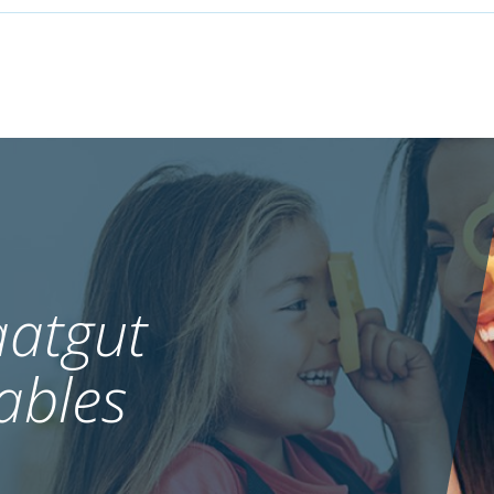
atgut
ables