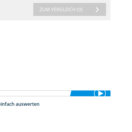
ZUM VERGLEICH
(0)
einfach auswerten
5:18