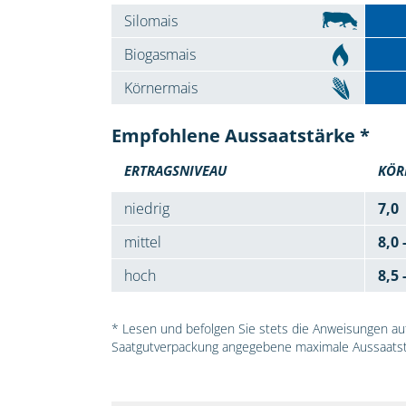
Silomais
Biogasmais
Körnermais
Empfohlene Aussaatstärke *
ERTRAGSNIVEAU
KÖR
niedrig
7,0
mittel
8,0 
hoch
8,5 
* Lesen und befolgen Sie stets die Anweisungen auf 
Saatgutverpackung angegebene maximale Aussaatst