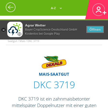
A-Z
Agrar Wetter
Öffnen
Bayer CropScience Deutschland GmbH
Kostenlos bei Google Play
Saatgut / Mais / DKC 3719
MAIS-SAATGUT
DKC 3719
DKC 3719 ist ein zahnmaisbetonter
mittelspäter Doppelnutzer mit einer guten