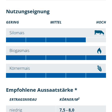
Nutzungseignung
GERING
MITTEL
HOCH
Silomais
Biogasmais
Körnermais
Empfohlene Aussaatstärke *
2
ERTRAGSNIVEAU
KÖRNER/M
niedrig
7,5 - 8,0