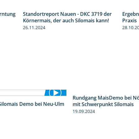
erntung
Standortreport Nauen - DKC 3719 der
12:28
1:43
Ergebn
Körnermais, der auch Silomais kann!
Praxis
26.11.2024
28.10.2
Silomais Demo bei Neu-Ulm
Rundgang MaisDemo bei Nö
4:50
mit Schwerpunkt Silomais
19.09.2024