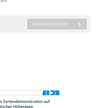
ärke.
ZUM VERGLEICH
(0)
is Sortendemonstration auf
7:04
tscher Höhenlage