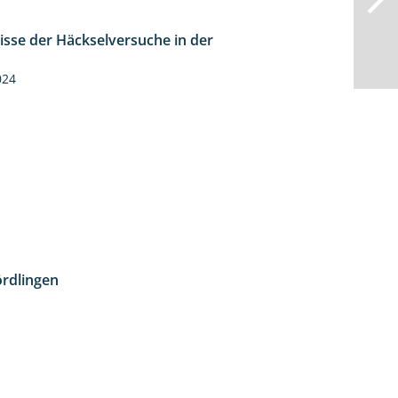
isse der Häckselversuche in der
5:16
024
rdlingen
10:51