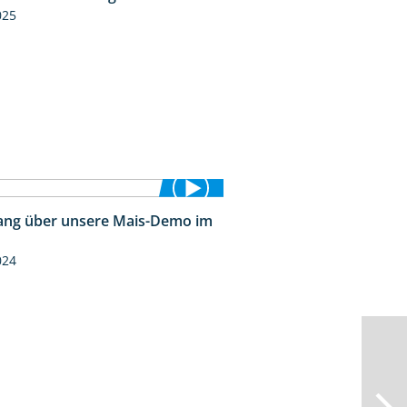
025
ng über unsere Mais-Demo im
9:08
024