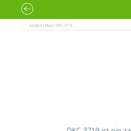
Saatgut / Mais / DKC 3719
DKC 3719 ist ein z