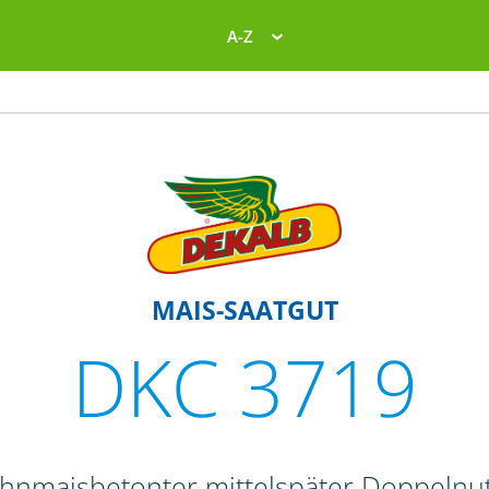
A-Z
MAIS-SAATGUT
DKC 3719
ahnmaisbetonter mittelspäter Doppelnut