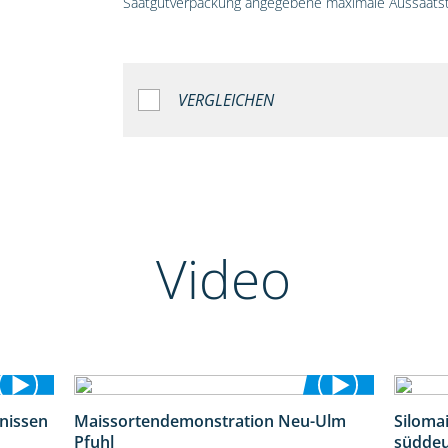
Saatgutverpackung angegebene maximale Aussaatst
VERGLEICHEN
Video
bnissen
Maissortendemonstration Neu-Ulm
Siloma
11:01
7:10
Pfuhl
süddeu