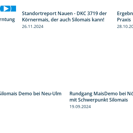
Standortreport Nauen - DKC 3719 der
Ergebn
1:43
erntung
Körnermais, der auch Silomais kann!
Praxis
12:28
26.11.2024
28.10.2
Silomais Demo bei Neu-Ulm
4:50
Rundgang MaisDemo bei Nö
mit Schwerpunkt Silomais
19.09.2024