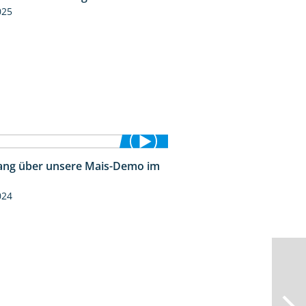
025
ng über unsere Mais-Demo im
9:08
024