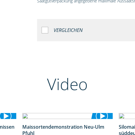
Saatgutverpackung angegebene maximale Aussaatst
VERGLEICHEN
Video
bnissen
Maissortendemonstration Neu-Ulm
Siloma
11:01
7:10
Pfuhl
süddeu