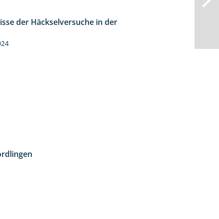
isse der Häckselversuche in der
5:16
024
rdlingen
10:51