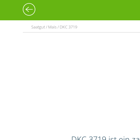
Saatgut / Mais / DKC 3719
DKC 3719 ist ein z