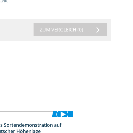
ärke.
ZUM VERGLEICH
(0)
is Sortendemonstration auf
7:04
tscher Höhenlage