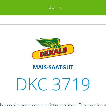
A-Z
MAIS-SAATGUT
DKC 3719
ahnmaisbetonter mittelspäter Doppelnut