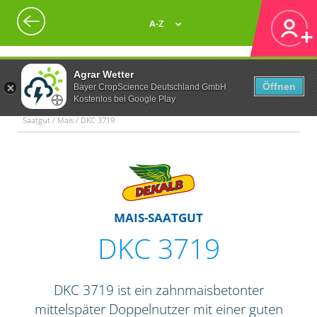
A-Z
Agrar Wetter
Öffnen
Bayer CropScience Deutschland GmbH
Kostenlos bei Google Play
Saatgut / Mais / DKC 3719
MAIS-SAATGUT
DKC 3719
DKC 3719 ist ein zahnmaisbetonter
mittelspäter Doppelnutzer mit einer guten