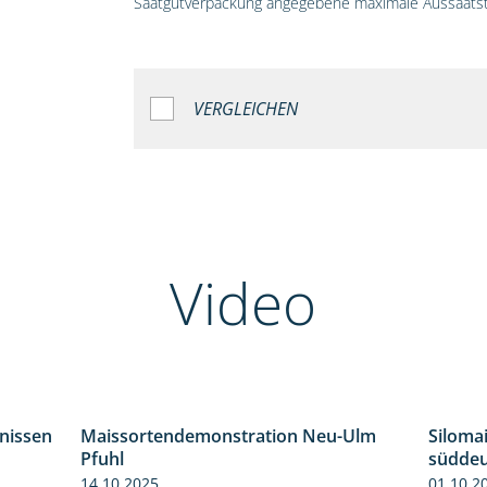
Saatgutverpackung angegebene maximale Aussaatst
VERGLEICHEN
Video
bnissen
Maissortendemonstration Neu-Ulm
Siloma
11:01
7:10
Pfuhl
süddeu
14.10.2025
01.10.2