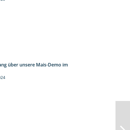
ng über unsere Mais-Demo im
9:08
024