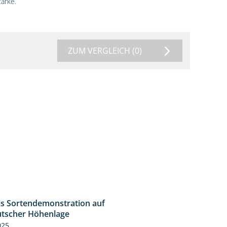
ärke.
ZUM VERGLEICH
(0)
is Sortendemonstration auf
7:04
tscher Höhenlage
025