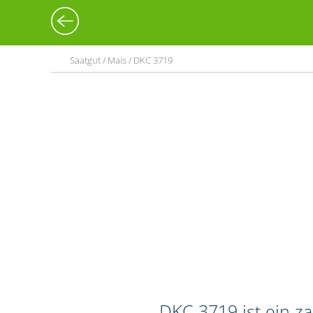
Saatgut / Mais / DKC 3719
DKC 3719 ist ein z