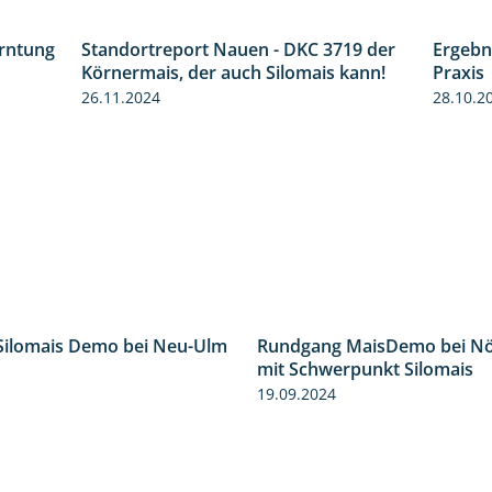
erntung
Standortreport Nauen - DKC 3719 der
Ergebn
12:28
1:43
Körnermais, der auch Silomais kann!
Praxis
26.11.2024
28.10.2
Silomais Demo bei Neu-Ulm
Rundgang MaisDemo bei Nö
4:50
mit Schwerpunkt Silomais
19.09.2024