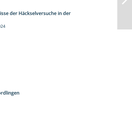
isse der Häckselversuche in der
5:16
024
rdlingen
10:51