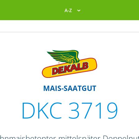
A-Z
MAIS-SAATGUT
DKC 3719
ahnmaisbetonter mittelspäter Doppelnut