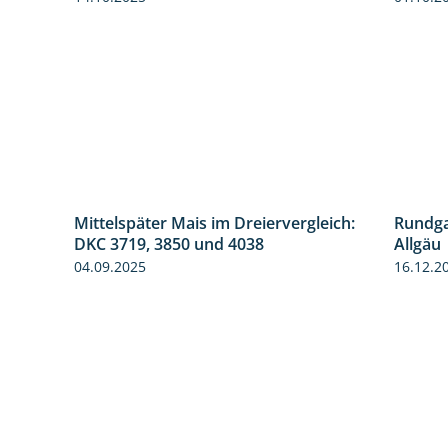
Mittelspäter Mais im Dreiervergleich:
Rundga
9:58
1:41
DKC 3719, 3850 und 4038
Allgäu
04.09.2025
16.12.2