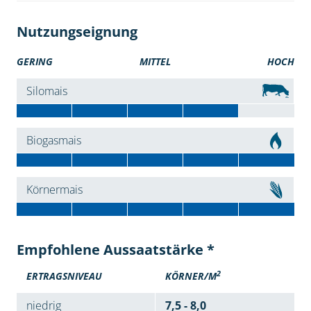
Nutzungseignung
GERING
MITTEL
HOCH
Silomais
Biogasmais
Körnermais
Empfohlene Aussaatstärke *
2
ERTRAGSNIVEAU
KÖRNER/M
niedrig
7,5 - 8,0