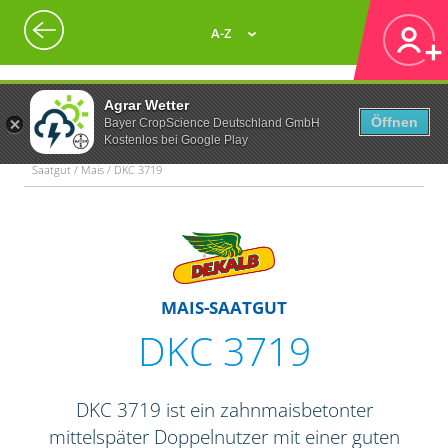
A-Z
Agrar Wetter
Öffnen
Bayer CropScience Deutschland GmbH
Kostenlos bei Google Play
Saatgut / Mais / DKC 3719
MAIS-SAATGUT
DKC 3719
DKC 3719 ist ein zahnmaisbetonter
mittelspäter Doppelnutzer mit einer guten