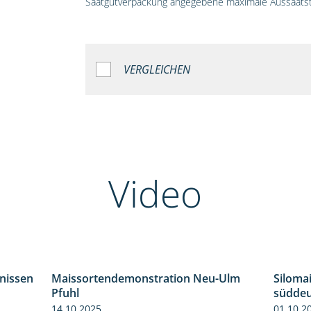
Saatgutverpackung angegebene maximale Aussaatst
VERGLEICHEN
Video
bnissen
Maissortendemonstration Neu-Ulm
Siloma
11:01
7:10
Pfuhl
süddeu
14.10.2025
01.10.2