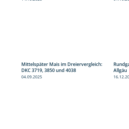
Mittelspäter Mais im Dreiervergleich:
Rundga
9:58
1:41
DKC 3719, 3850 und 4038
Allgäu
04.09.2025
16.12.2