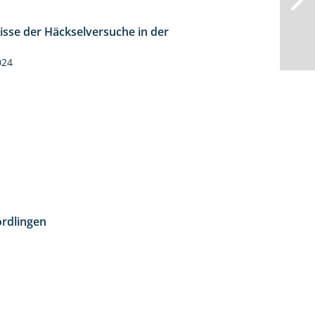
isse der Häckselversuche in der
5:16
024
rdlingen
10:51