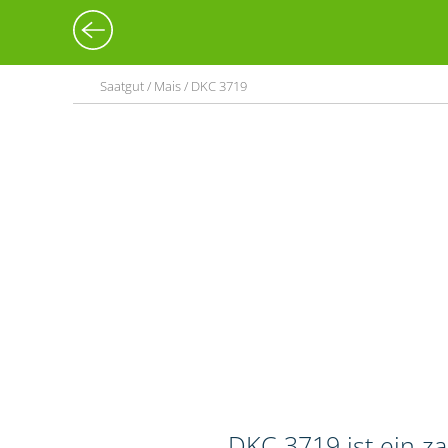
Saatgut / Mais / DKC 3719
DKC 3719 ist ein z