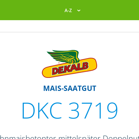
A-Z
MAIS-SAATGUT
DKC 3719
ahnmaisbetonter mittelspäter Doppelnut