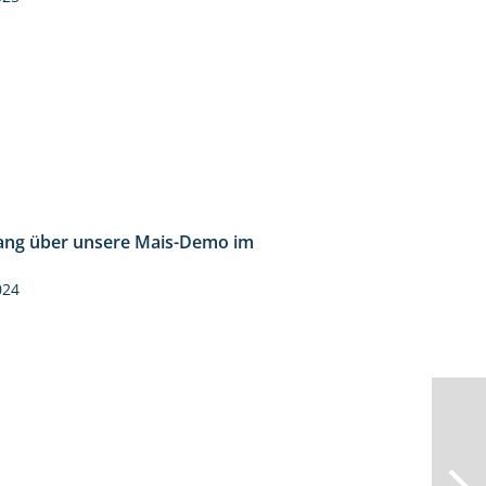
ng über unsere Mais-Demo im
9:08
024