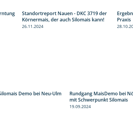
erntung
Standortreport Nauen - DKC 3719 der
Ergebn
12:28
1:43
Körnermais, der auch Silomais kann!
Praxis
26.11.2024
28.10.2
Silomais Demo bei Neu-Ulm
Rundgang MaisDemo bei Nö
4:50
mit Schwerpunkt Silomais
19.09.2024