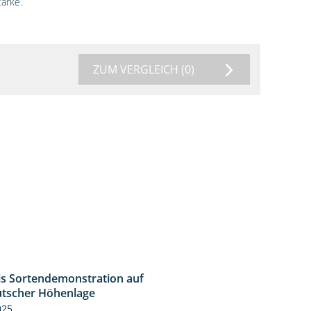
ärke.
ZUM VERGLEICH
(0)
is Sortendemonstration auf
7:04
tscher Höhenlage
025