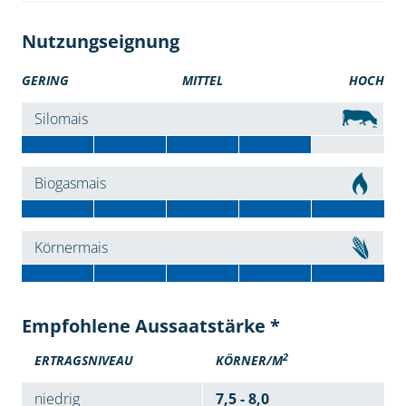
Nutzungseignung
GERING
MITTEL
HOCH
Silomais
Biogasmais
Körnermais
Empfohlene Aussaatstärke *
2
ERTRAGSNIVEAU
KÖRNER/M
niedrig
7,5 - 8,0