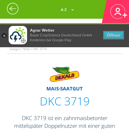
A-Z
Agrar Wetter
Öffnen
Bayer CropScience Deutschland GmbH
Kostenlos bei Google Play
Saatgut / Mais / DKC 3719
MAIS-SAATGUT
DKC 3719
DKC 3719 ist ein zahnmaisbetonter
mittelspäter Doppelnutzer mit einer guten