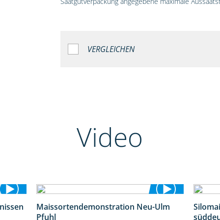
Saatgutverpackung angegebene maximale Aussaatst
VERGLEICHEN
Video
bnissen
Maissortendemonstration Neu-Ulm
Siloma
11:01
7:10
Pfuhl
süddeu