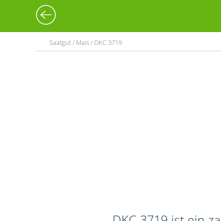
Saatgut / Mais / DKC 3719
DKC 3719 ist ein z