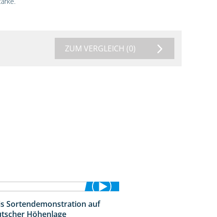
ärke.
ZUM VERGLEICH
(0)
is Sortendemonstration auf
7:04
tscher Höhenlage