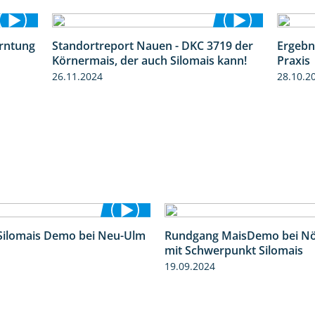
erntung
Standortreport Nauen - DKC 3719 der
Ergebn
12:28
1:43
Körnermais, der auch Silomais kann!
Praxis
26.11.2024
28.10.2
Silomais Demo bei Neu-Ulm
Rundgang MaisDemo bei Nö
4:50
mit Schwerpunkt Silomais
19.09.2024