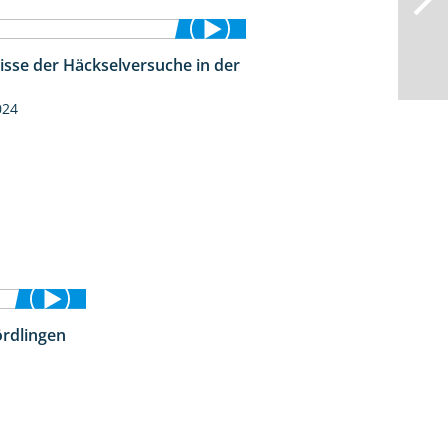
isse der Häckselversuche in der
5:16
024
rdlingen
10:51