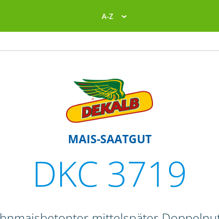
A-Z
MAIS-SAATGUT
DKC 3719
ahnmaisbetonter mittelspäter Doppelnut