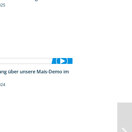
025
ng über unsere Mais-Demo im
9:08
024