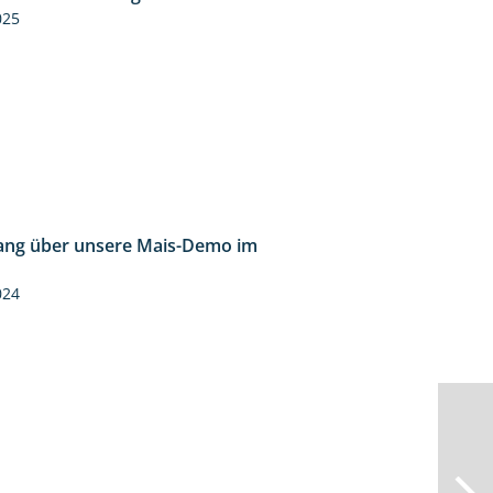
025
ng über unsere Mais-Demo im
9:08
024