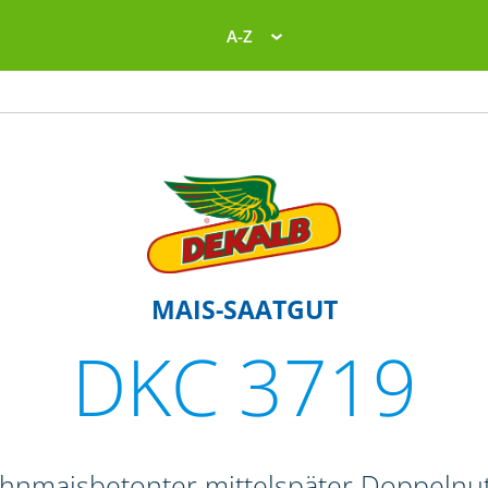
A-Z
MAIS-SAATGUT
DKC 3719
ahnmaisbetonter mittelspäter Doppelnut