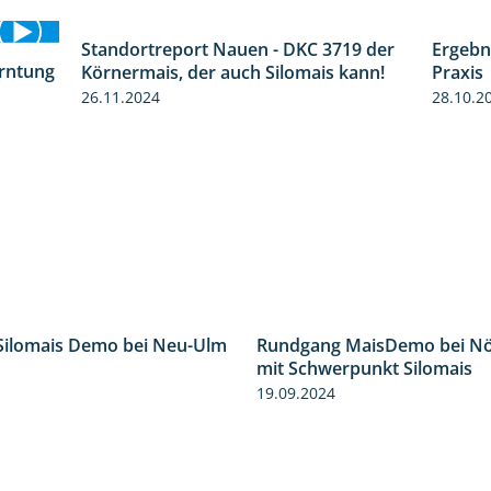
Standortreport Nauen - DKC 3719 der
Ergebn
1:43
erntung
Körnermais, der auch Silomais kann!
Praxis
12:28
26.11.2024
28.10.2
Rundgang MaisDemo bei Nö
Silomais Demo bei Neu-Ulm
mit Schwerpunkt Silomais
4:50
19.09.2024