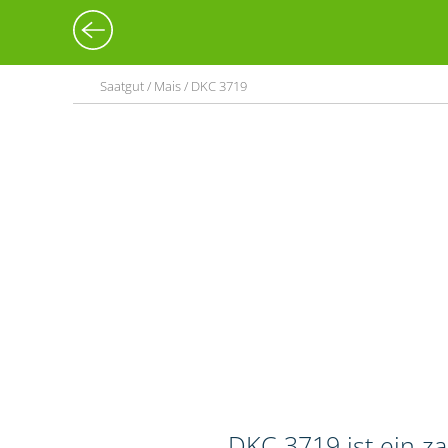
Saatgut / Mais / DKC 3719
DKC 3719 ist ein z