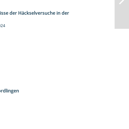
isse der Häckselversuche in der
5:16
024
rdlingen
10:51