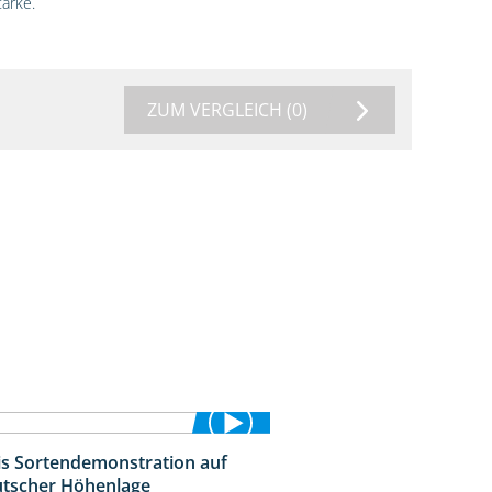
ärke.
ZUM VERGLEICH
(0)
is Sortendemonstration auf
7:04
tscher Höhenlage