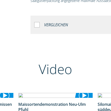
Saatgutverpackung angegebene maximale Aussaatst
VERGLEICHEN
Video
bnissen
Maissortendemonstration Neu-Ulm
Siloma
11:01
7:10
Pfuhl
süddeu