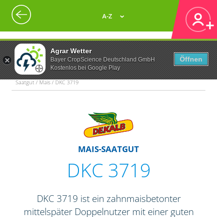
A-Z
Agrar Wetter
Öffnen
Bayer CropScience Deutschland GmbH
Kostenlos bei Google Play
Saatgut / Mais / DKC 3719
MAIS-SAATGUT
DKC 3719
DKC 3719 ist ein zahnmaisbetonter
mittelspäter Doppelnutzer mit einer guten