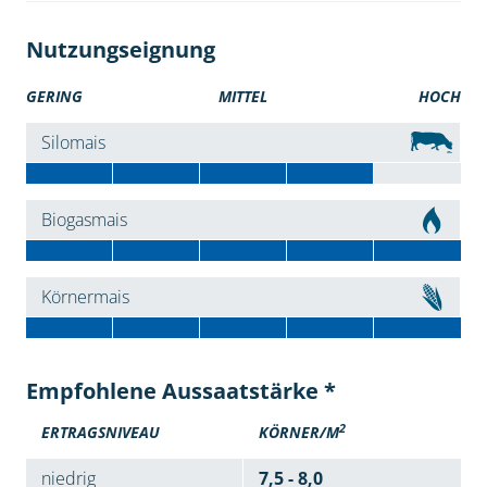
Nutzungseignung
GERING
MITTEL
HOCH
Silomais
Biogasmais
Körnermais
Empfohlene Aussaatstärke *
2
ERTRAGSNIVEAU
KÖRNER/M
niedrig
7,5 - 8,0