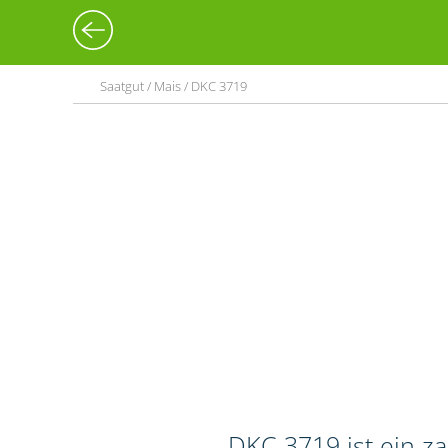
Saatgut / Mais / DKC 3719
DKC 3719 ist ein z