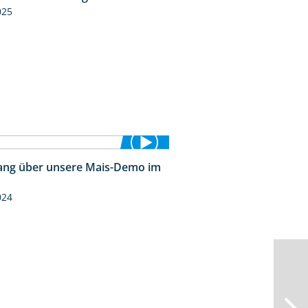
025
ng über unsere Mais-Demo im
9:08
024