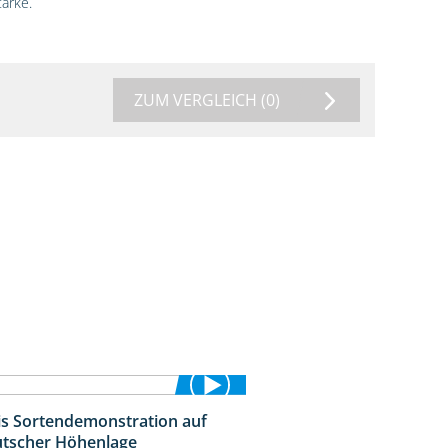
ärke.
ZUM VERGLEICH
(0)
is Sortendemonstration auf
7:04
tscher Höhenlage