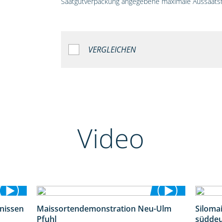
Saatgutverpackung angegebene maximale Aussaatst
VERGLEICHEN
Video
bnissen
Maissortendemonstration Neu-Ulm
Siloma
11:01
7:10
Pfuhl
süddeu