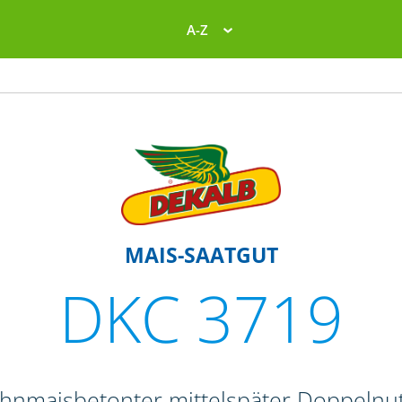
A-Z
MAIS-SAATGUT
DKC 3719
ahnmaisbetonter mittelspäter Doppelnut