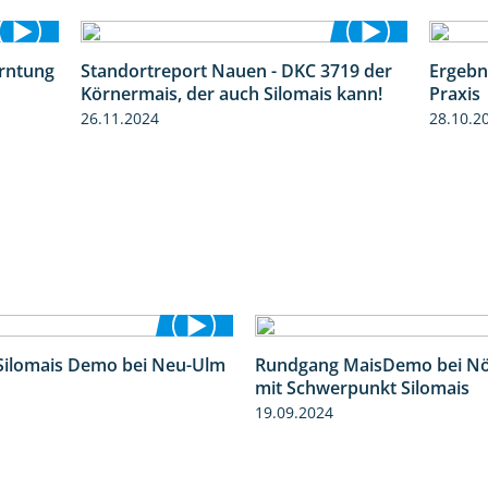
erntung
Standortreport Nauen - DKC 3719 der
Ergebn
12:28
1:43
Körnermais, der auch Silomais kann!
Praxis
26.11.2024
28.10.2
Silomais Demo bei Neu-Ulm
Rundgang MaisDemo bei Nö
4:50
mit Schwerpunkt Silomais
19.09.2024