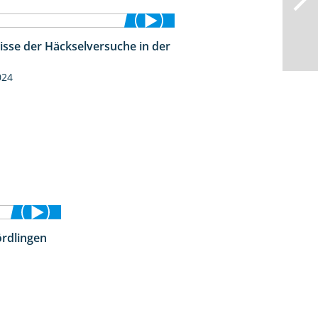
isse der Häckselversuche in der
5:16
024
rdlingen
10:51