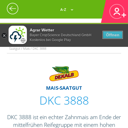
A-Z
Agrar Wetter
Öffnen
Bayer CropScience Deutschland GmbH
Kostenlos bei Google Play
Saatgut / Mais / DKC 3888
MAIS-SAATGUT
DKC 3888
DKC 3888 ist ein echter Zahnmais am Ende der
mittelfrühen Reifegruppe mit einem hohen