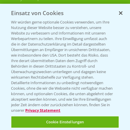
Bayer CropScience Schweiz
Einsatz von Cookies
Presse
Wir würden gerne optionale Cookies verwenden, um Ihre
Vegetables Deutschland
Nutzung dieser Website besser zu verstehen, unsere
Website zu verbessern und Informationen mit unseren
Infos
Werbepartnern zu teilen. Ihre Einwilligung umfasst auch
die in der Datenschutzerklärung im Detail dargestellten
Übermittlungen an Empfänger in unsicheren Drittstaaten,
wie insbesondere den USA. Dort besteht das Risiko, dass
LINKS
Ihre derart übermittelten Daten dem Zugriff durch
Apps
Behörden in diesen Drittstaaten zu Kontroll- und
Überwachungszwecken unterliegen und dagegen keine
Wetter Aktuell
wirksamen Rechtsbehelfe zur Verfügung stehen.
Detaillierte Informationen zu unbedingt notwendigen
Cookies, ohne die wir die Webseite nicht verfügbar machen
BROSCHÜREN
können, und optionalen Cookies, die unten abgelehnt oder
akzeptiert werden können, und wie Sie Ihre Einwilligungen
Ackerbau
jeder Zeit ändern oder zurückziehen können, finden Sie in
unserer
Privacy Statement
Saatgut
Sonderkulturen
Cookie Einstellungen