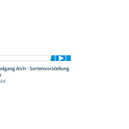
ndgang AIch - Sortenvorstellung
11:24
s
024