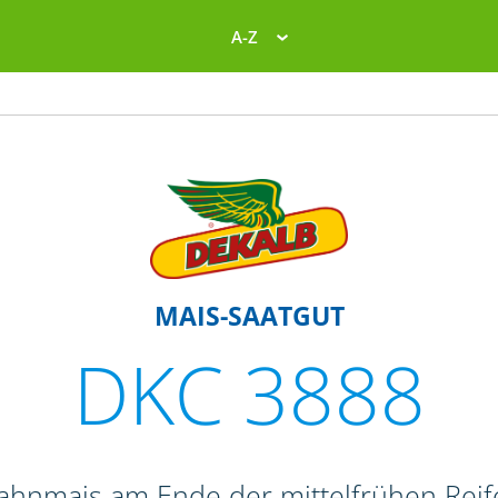
A-Z
MAIS-SAATGUT
DKC 3888
Zahnmais am Ende der mittelfrühen Re