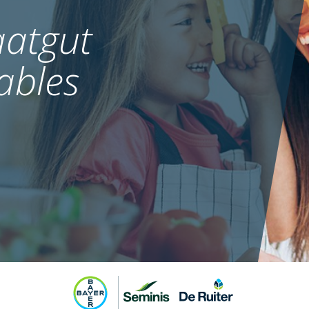
atgut
ables