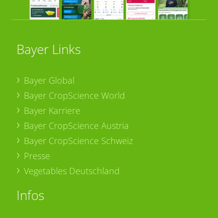
Bayer Links
Bayer Global
Bayer CropScience World
Bayer Karriere
Bayer CropScience Austria
Bayer CropScience Schweiz
Presse
Vegetables Deutschland
Infos