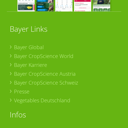
Bayer Links
Bayer Global
Bayer CropScience World
Bayer Karriere
Bayer CropScience Austria
Bayer CropScience Schweiz
Presse
Vegetables Deutschland
Infos