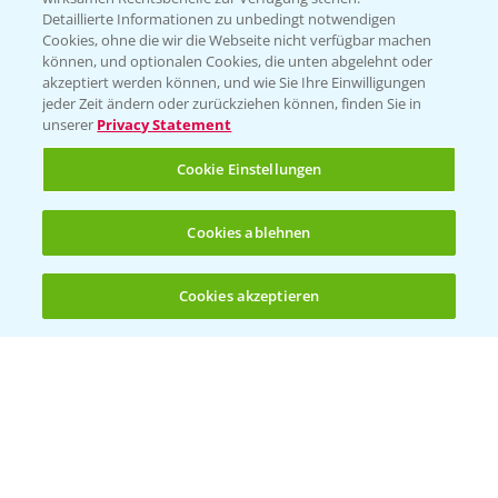
Folgen Sie uns
Detaillierte Informationen zu unbedingt notwendigen
Cookies, ohne die wir die Webseite nicht verfügbar machen
können, und optionalen Cookies, die unten abgelehnt oder
akzeptiert werden können, und wie Sie Ihre Einwilligungen
jeder Zeit ändern oder zurückziehen können, finden Sie in
unserer
Privacy Statement
Cookie Einstellungen
Allgemeine Nutzungsbedingungen
Datenschutzerklärung
Cookies ablehnen
Impressum
Gebrauchshinweise
Cookies akzeptieren
Öffnen
Bis zu 4 Produkte vergleichen:
(noch 4)
© Bayer CropScience Deutschland GmbH