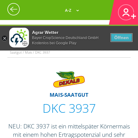
A-Z
Agrar Wetter
Öffnen
Bayer CropScience Deutschland GmbH
Kostenlos bei Google Play
Saatgut / Mais / DKC 3937
MAIS-SAATGUT
DKC 3937
NEU: DKC 3937 ist ein mittelspäter Körnermais
mit einem hohen Ertragspotenzial und sehr