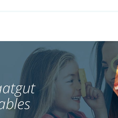
atgut
ables