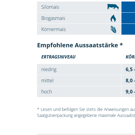
Silomais
Biogasmais
Körnermais
Empfohlene Aussaatstärke *
ERTRAGSNIVEAU
KÖR
niedrig
6,5 
mittel
8,0 
hoch
9,0 
* Lesen und befolgen Sie stets die Anweisungen auf 
Saatgutverpackung angegebene maximale Aussaatst