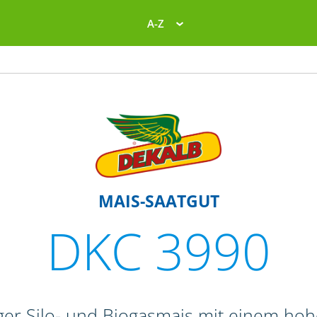
A-Z
MAIS-SAATGUT
DKC 3990
er Silo- und Biogasmais mit einem hoh