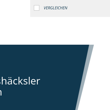
VERGLEICHEN
shäcksler
n