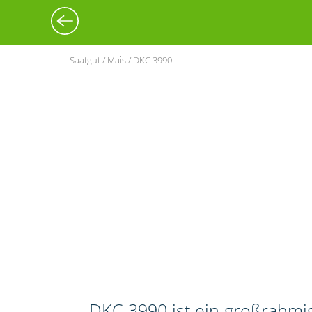
Saatgut / Mais / DKC 3990
DKC 3990 ist ein großrahmig