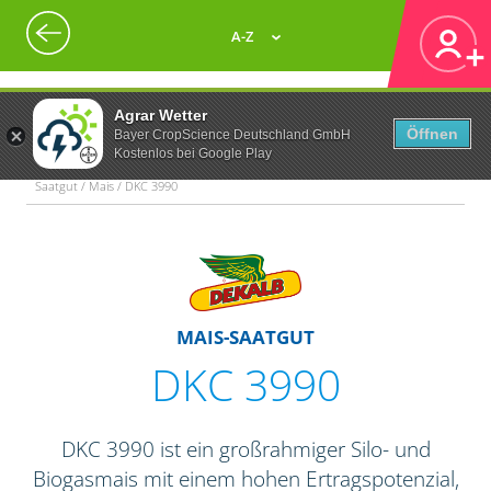
A-Z
Agrar Wetter
Öffnen
Bayer CropScience Deutschland GmbH
Kostenlos bei Google Play
Saatgut / Mais / DKC 3990
MAIS-SAATGUT
DKC 3990
DKC 3990 ist ein großrahmiger Silo- und
Biogasmais mit einem hohen Ertragspotenzial,