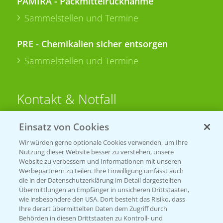
PAMIRA - Packmittelrücknahme
Sammelstellen und Termine
PRE - Chemikalien sicher entsorgen
Sammelstellen und Termine
Kontakt & Notfall
Einsatz von Cookies
Beratung auf WhatsApp
T.
+49 (0)174 346 564 1
Wir würden gerne optionale Cookies verwenden, um Ihre
Nutzung dieser Website besser zu verstehen, unsere
Website zu verbessern und Informationen mit unseren
KONTAKT
Werbepartnern zu teilen. Ihre Einwilligung umfasst auch
die in der Datenschutzerklärung im Detail dargestellten
Übermittlungen an Empfänger in unsicheren Drittstaaten,
Hilfe in Notfällen
wie insbesondere den USA. Dort besteht das Risiko, dass
Ihre derart übermittelten Daten dem Zugriff durch
T.
+49 (0)214/30-20220
Behörden in diesen Drittstaaten zu Kontroll- und