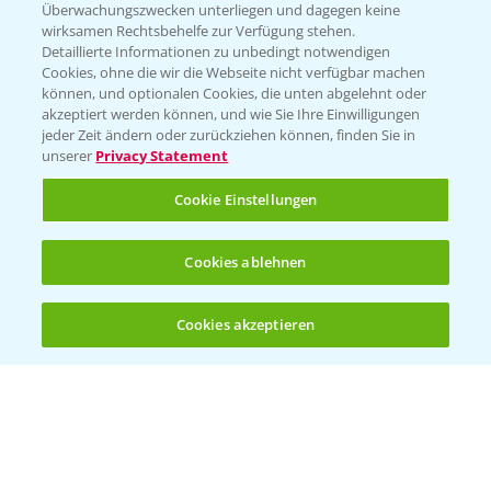
Überwachungszwecken unterliegen und dagegen keine
wirksamen Rechtsbehelfe zur Verfügung stehen.
Detaillierte Informationen zu unbedingt notwendigen
Cookies, ohne die wir die Webseite nicht verfügbar machen
können, und optionalen Cookies, die unten abgelehnt oder
akzeptiert werden können, und wie Sie Ihre Einwilligungen
jeder Zeit ändern oder zurückziehen können, finden Sie in
Folgen Sie uns
unserer
Privacy Statement
Cookie Einstellungen
Cookies ablehnen
Cookies akzeptieren
Öffnen
Bis zu 4 Produkte vergleichen:
(noch 4)
Allgemeine Nutzungsbedingungen
Datenschutzerklärung
Impressum
Gebrauchshinweise
© Bayer CropScience Deutschland GmbH