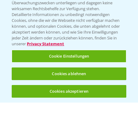
Überwachungszwecken unterliegen und dagegen keine
wirksamen Rechtsbehelfe zur Verfügung stehen.
Detaillierte Informationen zu unbedingt notwendigen
Cookies, ohne die wir die Webseite nicht verfügbar machen
können, und optionalen Cookies, die unten abgelehnt oder
akzeptiert werden können, und wie Sie Ihre Einwilligungen
jeder Zeit ändern oder zurückziehen können, finden Sie in
Folgen Sie uns
unserer
Privacy Statement
Cookie Einstellungen
Cookies ablehnen
Cookies akzeptieren
Öffnen
Bis zu 4 Produkte vergleichen:
(noch 4)
Allgemeine Nutzungsbedingungen
Datenschutzerklärung
Impressum
Gebrauchshinweise
© Bayer CropScience Deutschland GmbH