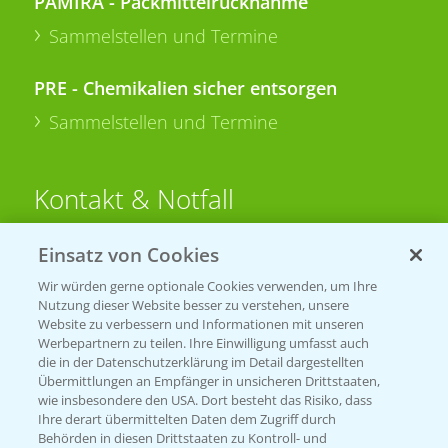
PAMIRA - Packmittelrücknahme
Sammelstellen und Termine
PRE - Chemikalien sicher entsorgen
Sammelstellen und Termine
Kontakt & Notfall
Einsatz von Cookies
Beratung auf WhatsApp
T.
+49 (0)174 346 564 1
Wir würden gerne optionale Cookies verwenden, um Ihre
Nutzung dieser Website besser zu verstehen, unsere
Website zu verbessern und Informationen mit unseren
KONTAKT
Werbepartnern zu teilen. Ihre Einwilligung umfasst auch
die in der Datenschutzerklärung im Detail dargestellten
Übermittlungen an Empfänger in unsicheren Drittstaaten,
Hilfe in Notfällen
wie insbesondere den USA. Dort besteht das Risiko, dass
Ihre derart übermittelten Daten dem Zugriff durch
T.
+49 (0)214/30-20220
Behörden in diesen Drittstaaten zu Kontroll- und