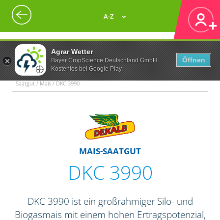
A-Z
Agrar Wetter
Öffnen
Bayer CropScience Deutschland GmbH
Kostenlos bei Google Play
Saatgut / Mais / DKC 3990
MAIS-SAATGUT
DKC 3990
DKC 3990 ist ein großrahmiger Silo- und
Biogasmais mit einem hohen Ertragspotenzial,