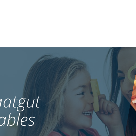
atgut
ables