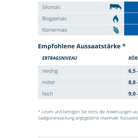
Silomais
Biogasmais
Körnermais
Empfohlene Aussaatstärke *
ERTRAGSNIVEAU
KÖR
niedrig
6,5 
mittel
8,0 
hoch
9,0 
* Lesen und befolgen Sie stets die Anweisungen auf 
Saatgutverpackung angegebene maximale Aussaatst