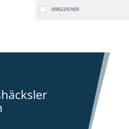
VERGLEICHEN
shäcksler
n