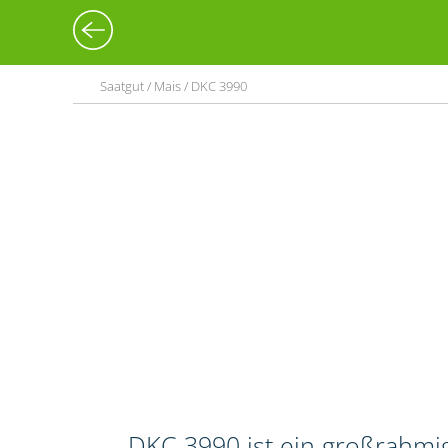
Saatgut / Mais / DKC 3990
DKC 3990 ist ein großrahmig