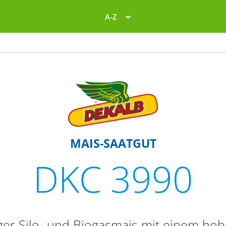
A-Z
MAIS-SAATGUT
DKC 3990
er Silo- und Biogasmais mit einem hoh