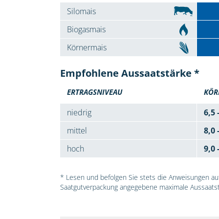
Silomais
Biogasmais
Körnermais
Empfohlene Aussaatstärke *
ERTRAGSNIVEAU
KÖR
niedrig
6,5 
mittel
8,0 
hoch
9,0 
* Lesen und befolgen Sie stets die Anweisungen auf 
Saatgutverpackung angegebene maximale Aussaatst