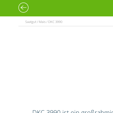
Saatgut / Mais / DKC 3990
DKC 3990 ist ein großrahmig