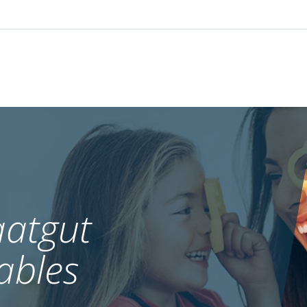
atgut
ables