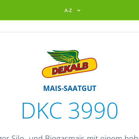
A-Z
MAIS-SAATGUT
DKC 3990
er Silo- und Biogasmais mit einem hoh