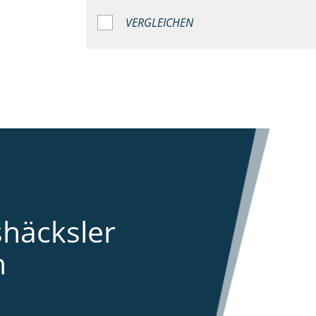
VERGLEICHEN
shäcksler
n