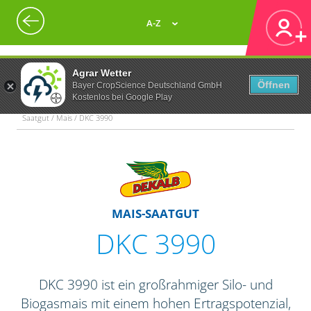
A-Z
Agrar Wetter
Öffnen
Bayer CropScience Deutschland GmbH
Kostenlos bei Google Play
Saatgut / Mais / DKC 3990
MAIS-SAATGUT
DKC 3990
DKC 3990 ist ein großrahmiger Silo- und
Biogasmais mit einem hohen Ertragspotenzial,