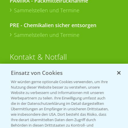
PAMIRA - Packmittelrücknahme
Sammelstellen und Termine
PRE - Chemikalien sicher entsorgen
Sammelstellen und Termine
Kontakt & Notfall
Einsatz von Cookies
Beratung auf WhatsApp
T.
+49 (0)174 346 564 1
Wir würden gerne optionale Cookies verwenden, um Ihre
Nutzung dieser Website besser zu verstehen, unsere
Website zu verbessern und Informationen mit unseren
KONTAKT
Werbepartnern zu teilen. Ihre Einwilligung umfasst auch
die in der Datenschutzerklärung im Detail dargestellten
Übermittlungen an Empfänger in unsicheren Drittstaaten,
Hilfe in Notfällen
wie insbesondere den USA. Dort besteht das Risiko, dass
Ihre derart übermittelten Daten dem Zugriff durch
T.
+49 (0)214/30-20220
Behörden in diesen Drittstaaten zu Kontroll- und