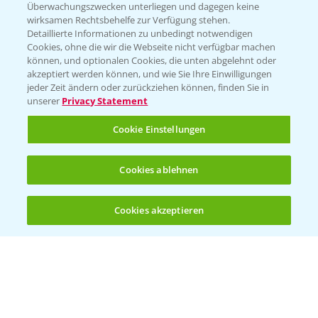
Überwachungszwecken unterliegen und dagegen keine
wirksamen Rechtsbehelfe zur Verfügung stehen.
Detaillierte Informationen zu unbedingt notwendigen
Cookies, ohne die wir die Webseite nicht verfügbar machen
können, und optionalen Cookies, die unten abgelehnt oder
akzeptiert werden können, und wie Sie Ihre Einwilligungen
jeder Zeit ändern oder zurückziehen können, finden Sie in
Folgen Sie uns
unserer
Privacy Statement
Cookie Einstellungen
Cookies ablehnen
Cookies akzeptieren
Öffnen
Bis zu 4 Produkte vergleichen:
(noch 4)
Allgemeine Nutzungsbedingungen
Datenschutzerklärung
Impressum
Gebrauchshinweise
© Bayer CropScience Deutschland GmbH