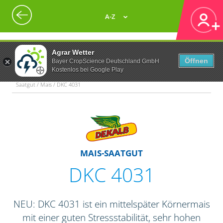
A-Z
Agrar Wetter
Öffnen
Bayer CropScience Deutschland GmbH
Kostenlos bei Google Play
Saatgut / Mais / DKC 4031
MAIS-SAATGUT
DKC 4031
NEU: DKC 4031 ist ein mittelspäter Körnermais
mit einer guten Stressstabilität, sehr hohen