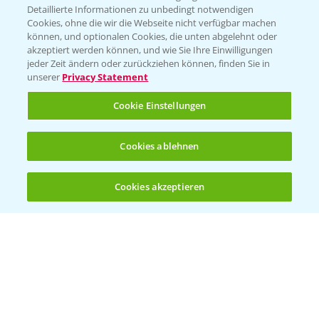
Detaillierte Informationen zu unbedingt notwendigen
Cookies, ohne die wir die Webseite nicht verfügbar machen
KONTAKT
können, und optionalen Cookies, die unten abgelehnt oder
akzeptiert werden können, und wie Sie Ihre Einwilligungen
jeder Zeit ändern oder zurückziehen können, finden Sie in
Hilfe in Notfällen
unserer
Privacy Statement
T.
+49 (0)214/30-20220
Cookie Einstellungen
Cookies ablehnen
Cookies akzeptieren
Öffnen
Bis zu 4 Produkte vergleichen:
(noch 4)
Folgen Sie uns