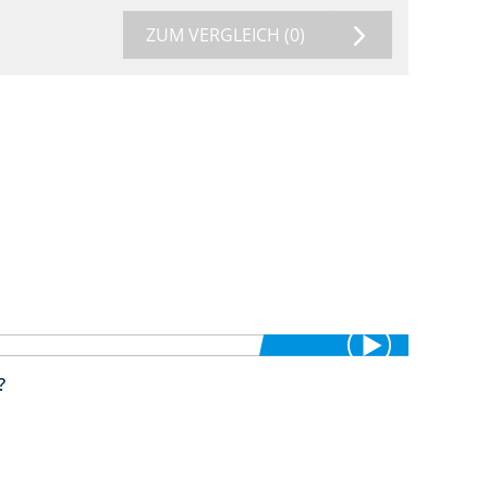
ZUM VERGLEICH
(0)
?
1:38