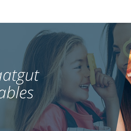
atgut
ables