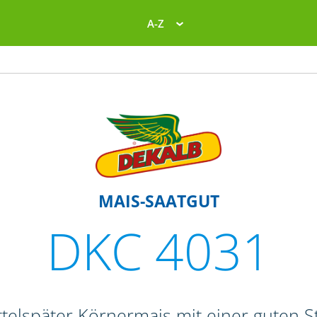
A-Z
MAIS-SAATGUT
DKC 4031
telspäter Körnermais mit einer guten St