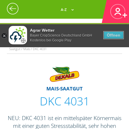
A-Z
Agrar Wetter
Öffnen
Bayer CropScience Deutschland GmbH
Kostenlos bei Google Play
Saatgut / Mais / DKC 4031
MAIS-SAATGUT
DKC 4031
NEU: DKC 4031 ist ein mittelspäter Körnermais
mit einer guten Stressstabilität, sehr hohen