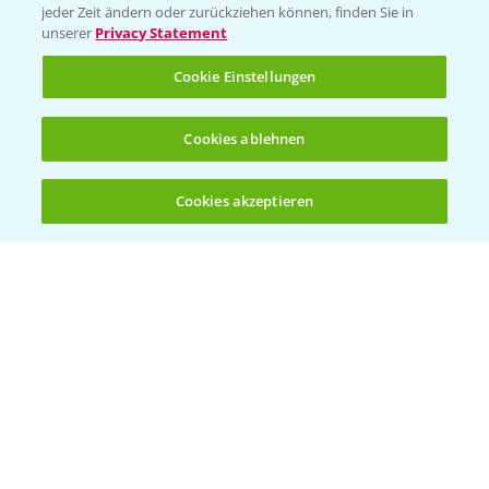
jeder Zeit ändern oder zurückziehen können, finden Sie in
unserer
Privacy Statement
KONTAKT
Cookie Einstellungen
Hilfe in Notfällen
Cookies ablehnen
T.
+49 (0)214/30-20220
Cookies akzeptieren
Öffnen
Bis zu 4 Produkte vergleichen:
(noch 4)
Folgen Sie uns