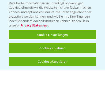
Detaillierte Informationen zu unbedingt notwendigen
Cookies, ohne die wir die Webseite nicht verfügbar machen
KONTAKT
können, und optionalen Cookies, die unten abgelehnt oder
akzeptiert werden können, und wie Sie Ihre Einwilligungen
jeder Zeit ändern oder zurückziehen können, finden Sie in
Hilfe in Notfällen
unserer
Privacy Statement
T.
+49 (0)214/30-20220
Cookie Einstellungen
Cookies ablehnen
Cookies akzeptieren
Öffnen
Bis zu 4 Produkte vergleichen:
(noch 4)
Folgen Sie uns