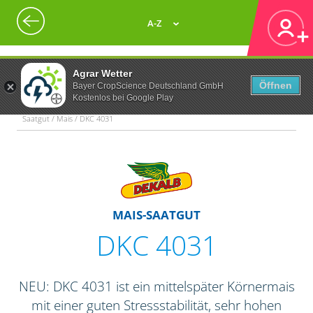
A-Z
Agrar Wetter
Öffnen
Bayer CropScience Deutschland GmbH
Kostenlos bei Google Play
Saatgut / Mais / DKC 4031
MAIS-SAATGUT
DKC 4031
NEU: DKC 4031 ist ein mittelspäter Körnermais
mit einer guten Stressstabilität, sehr hohen