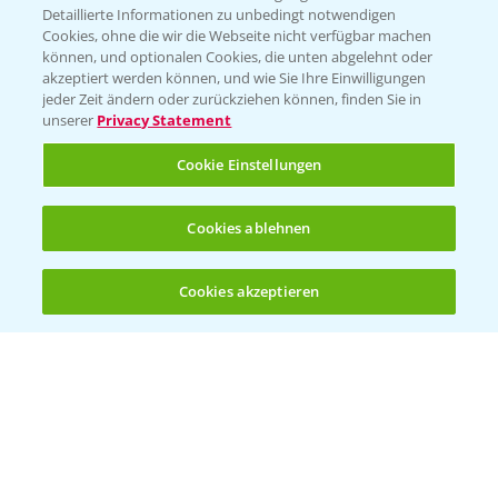
Detaillierte Informationen zu unbedingt notwendigen
Cookies, ohne die wir die Webseite nicht verfügbar machen
KONTAKT
können, und optionalen Cookies, die unten abgelehnt oder
akzeptiert werden können, und wie Sie Ihre Einwilligungen
jeder Zeit ändern oder zurückziehen können, finden Sie in
Hilfe in Notfällen
unserer
Privacy Statement
T.
+49 (0)214/30-20220
Cookie Einstellungen
Cookies ablehnen
Cookies akzeptieren
Öffnen
Bis zu 4 Produkte vergleichen:
(noch 4)
Folgen Sie uns