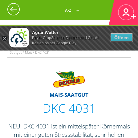
A-Z
Agrar Wetter
Öffnen
Bayer CropScience Deutschland GmbH
Kostenlos bei Google Play
Saatgut / Mais / DKC 4031
MAIS-SAATGUT
DKC 4031
NEU: DKC 4031 ist ein mittelspäter Körnermais
mit einer guten Stressstabilität, sehr hohen