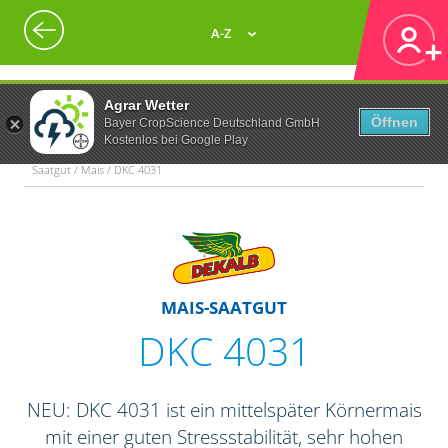
A-Z
Agrar Wetter
Öffnen
Bayer CropScience Deutschland GmbH
Kostenlos bei Google Play
Saatgut / Mais / DKC 4031
MAIS-SAATGUT
DKC 4031
NEU: DKC 4031 ist ein mittelspäter Körnermais
mit einer guten Stressstabilität, sehr hohen