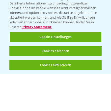
Detaillierte Informationen zu unbedingt notwendigen
Cookies, ohne die wir die Webseite nicht verfügbar machen
KONTAKT
können, und optionalen Cookies, die unten abgelehnt oder
akzeptiert werden können, und wie Sie Ihre Einwilligungen
jeder Zeit ändern oder zurückziehen können, finden Sie in
Hilfe in Notfällen
unserer
Privacy Statement
T.
+49 (0)214/30-20220
Cookie Einstellungen
Cookies ablehnen
Cookies akzeptieren
Öffnen
Bis zu 4 Produkte vergleichen:
(noch 4)
Folgen Sie uns