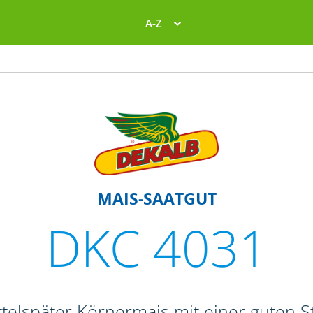
A-Z
MAIS-SAATGUT
DKC 4031
telspäter Körnermais mit einer guten St