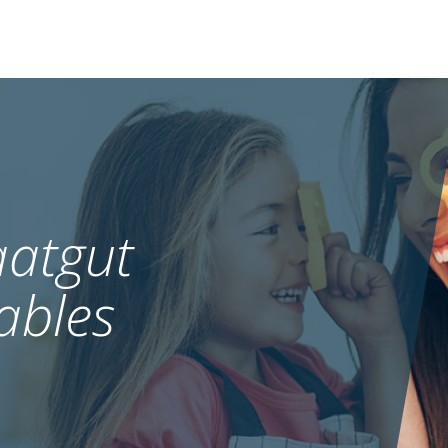
atgut
ables