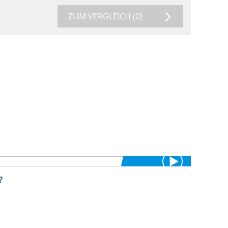
ZUM VERGLEICH
(0)
?
1:38