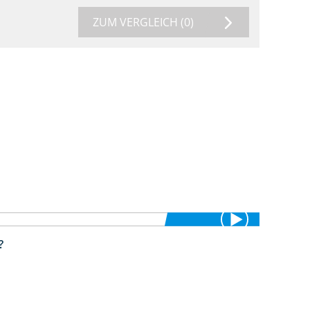
ZUM VERGLEICH
(0)
?
1:38