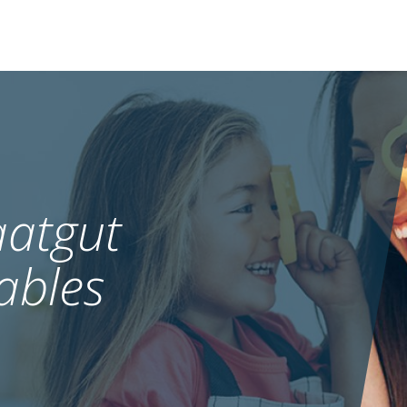
atgut
ables