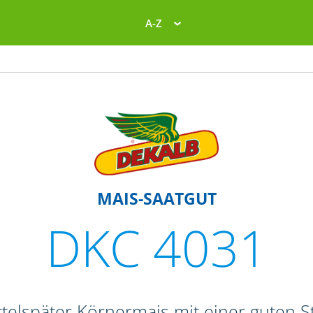
A-Z
MAIS-SAATGUT
DKC 4031
telspäter Körnermais mit einer guten St