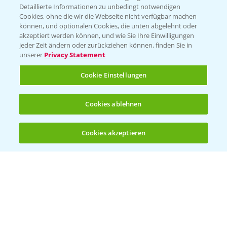
Detaillierte Informationen zu unbedingt notwendigen
Cookies, ohne die wir die Webseite nicht verfügbar machen
KONTAKT
können, und optionalen Cookies, die unten abgelehnt oder
akzeptiert werden können, und wie Sie Ihre Einwilligungen
jeder Zeit ändern oder zurückziehen können, finden Sie in
Hilfe in Notfällen
unserer
Privacy Statement
T.
+49 (0)214/30-20220
Cookie Einstellungen
Cookies ablehnen
Cookies akzeptieren
Öffnen
Bis zu 4 Produkte vergleichen:
(noch 4)
Folgen Sie uns