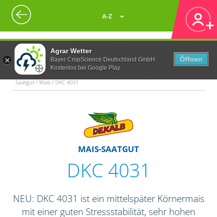
A-Z
Agrar Wetter
Öffnen
Bayer CropScience Deutschland GmbH
Kostenlos bei Google Play
Saatgut / Mais / DKC 4031
MAIS-SAATGUT
DKC 4031
NEU: DKC 4031 ist ein mittelspäter Körnermais
mit einer guten Stressstabilität, sehr hohen