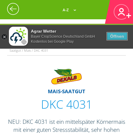
A-Z
Agrar Wetter
Öffnen
Bayer CropScience Deutschland GmbH
Kostenlos bei Google Play
Saatgut / Mais / DKC 4031
MAIS-SAATGUT
DKC 4031
NEU: DKC 4031 ist ein mittelspäter Körnermais
mit einer guten Stressstabilität, sehr hohen