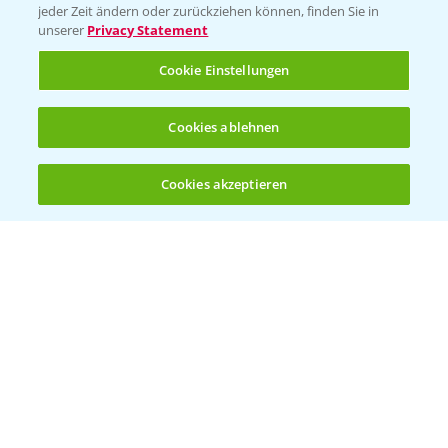
jeder Zeit ändern oder zurückziehen können, finden Sie in
unserer
Privacy Statement
KONTAKT
Cookie Einstellungen
Hilfe in Notfällen
Cookies ablehnen
T.
+49 (0)214/30-20220
Cookies akzeptieren
Öffnen
Bis zu 4 Produkte vergleichen:
(noch 4)
Folgen Sie uns