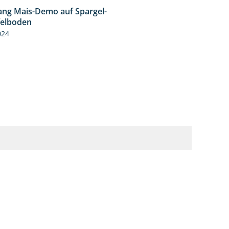
ng Mais-Demo auf Spargel-
9:53
felboden
024