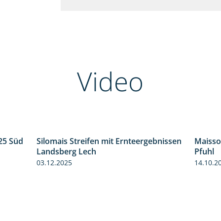
Video
25 Süd
Silomais Streifen mit Ernteergebnissen
Maisso
5:36
11:01
Landsberg Lech
Pfuhl
03.12.2025
14.10.2