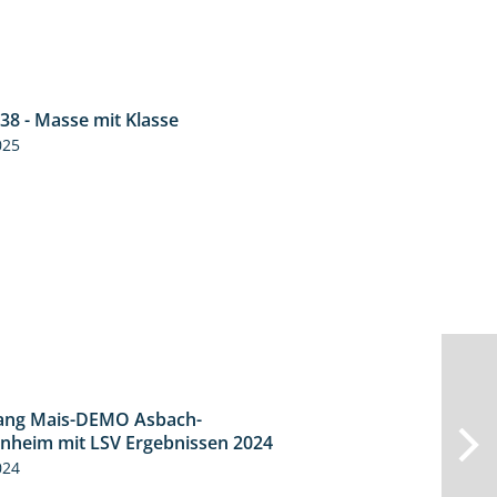
38 - Masse mit Klasse
1:32
025
ang Mais-DEMO Asbach-
8:38
heim mit LSV Ergebnissen 2024
024