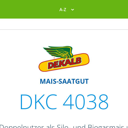
A-Z
MAIS-SAATGUT
DKC 4038
 Doppelnutzer als Silo- und Biogasmais