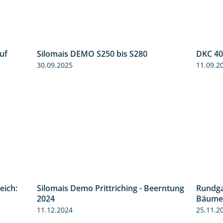
uf
Silomais DEMO S250 bis S280
DKC 40
7:04
9:58
30.09.2025
11.09.2
eich:
Silomais Demo Prittriching - Beerntung
Rundg
1:41
12:28
2024
Bäumen
11.12.2024
25.11.2