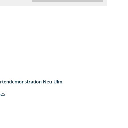
rtendemonstration Neu-Ulm
7:10
025