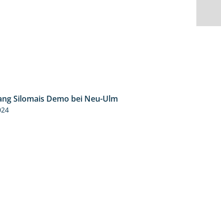
ng Silomais Demo bei Neu-Ulm
4:50
024