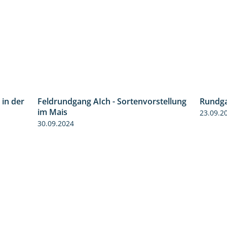
 in der
Feldrundgang AIch - Sortenvorstellung
Rundga
5:16
11:24
im Mais
23.09.2
30.09.2024