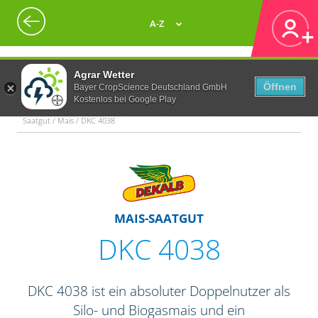
A-Z
Agrar Wetter
Öffnen
Bayer CropScience Deutschland GmbH
Kostenlos bei Google Play
Saatgut / Mais / DKC 4038
MAIS-SAATGUT
DKC 4038
DKC 4038 ist ein absoluter Doppelnutzer als
Silo- und Biogasmais und ein