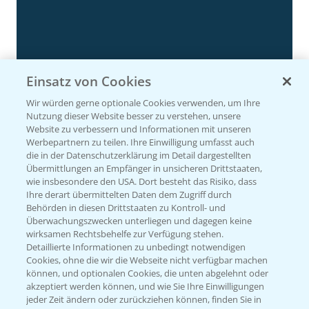
Einsatz von Cookies
Rundgang Silomais Demo bei Neu-Ulm
4:50
23.09.2024
Wir würden gerne optionale Cookies verwenden, um Ihre
Nutzung dieser Website besser zu verstehen, unsere
Website zu verbessern und Informationen mit unseren
Werbepartnern zu teilen. Ihre Einwilligung umfasst auch
die in der Datenschutzerklärung im Detail dargestellten
Übermittlungen an Empfänger in unsicheren Drittstaaten,
wie insbesondere den USA. Dort besteht das Risiko, dass
Ihre derart übermittelten Daten dem Zugriff durch
Behörden in diesen Drittstaaten zu Kontroll- und
Überwachungszwecken unterliegen und dagegen keine
wirksamen Rechtsbehelfe zur Verfügung stehen.
Detaillierte Informationen zu unbedingt notwendigen
Cookies, ohne die wir die Webseite nicht verfügbar machen
Rundgang - Silomais Demo Region
können, und optionalen Cookies, die unten abgelehnt oder
5:54
Augsburg
akzeptiert werden können, und wie Sie Ihre Einwilligungen
jeder Zeit ändern oder zurückziehen können, finden Sie in
24.09.2024