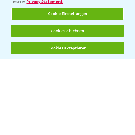
unserer
Privacy Statement
Cookie Einstellungen
Cookies ablehnen
Cookies akzeptieren
Öffnen
Bis zu 4 Produkte vergleichen:
(noch 4)
Rundgang MaisDemo bei Nördlingen mit
10:51
Schwerpunkt Silomais
19.09.2024