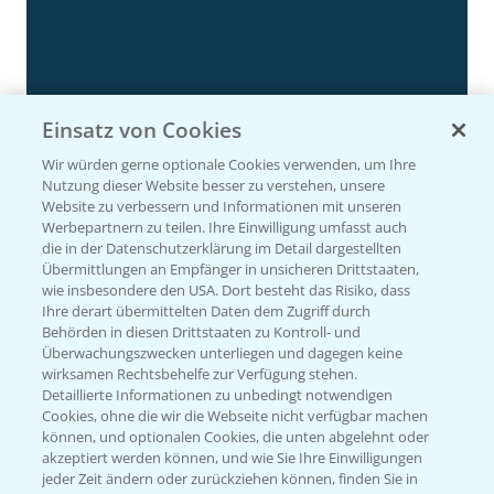
Einsatz von Cookies
Rundgang Silomais Demo bei Neu-Ulm
4:50
23.09.2024
Wir würden gerne optionale Cookies verwenden, um Ihre
Nutzung dieser Website besser zu verstehen, unsere
Website zu verbessern und Informationen mit unseren
Werbepartnern zu teilen. Ihre Einwilligung umfasst auch
die in der Datenschutzerklärung im Detail dargestellten
Übermittlungen an Empfänger in unsicheren Drittstaaten,
wie insbesondere den USA. Dort besteht das Risiko, dass
Ihre derart übermittelten Daten dem Zugriff durch
Behörden in diesen Drittstaaten zu Kontroll- und
Überwachungszwecken unterliegen und dagegen keine
wirksamen Rechtsbehelfe zur Verfügung stehen.
Detaillierte Informationen zu unbedingt notwendigen
Cookies, ohne die wir die Webseite nicht verfügbar machen
können, und optionalen Cookies, die unten abgelehnt oder
Rundgang - Silomais Demo Region
5:54
akzeptiert werden können, und wie Sie Ihre Einwilligungen
Augsburg
jeder Zeit ändern oder zurückziehen können, finden Sie in