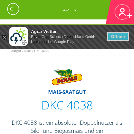
A-Z
Agrar Wetter
Öffnen
Bayer CropScience Deutschland GmbH
Kostenlos bei Google Play
Saatgut / Mais / DKC 4038
MAIS-SAATGUT
DKC 4038
DKC 4038 ist ein absoluter Doppelnutzer als
Silo- und Biogasmais und ein