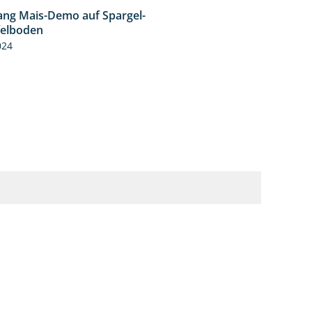
ng Mais-Demo auf Spargel-
9:53
felboden
024