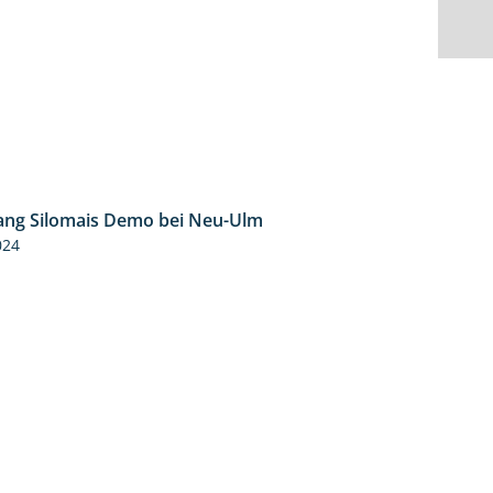
ng Silomais Demo bei Neu-Ulm
4:50
024