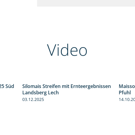
Video
25 Süd
Silomais Streifen mit Ernteergebnissen
Maisso
5:36
11:01
Landsberg Lech
Pfuhl
03.12.2025
14.10.2