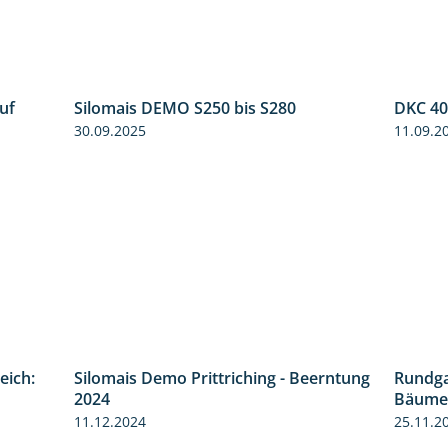
uf
Silomais DEMO S250 bis S280
DKC 40
7:04
9:58
30.09.2025
11.09.2
eich:
Silomais Demo Prittriching - Beerntung
Rundg
1:41
12:28
2024
Bäumen
11.12.2024
25.11.2