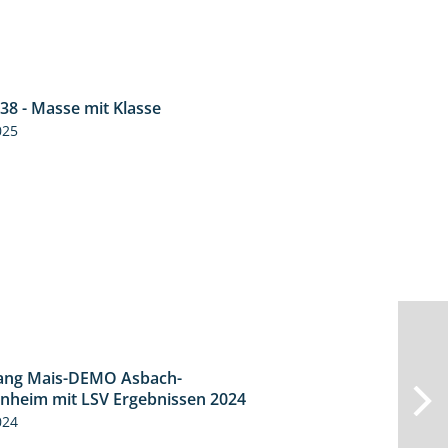
38 - Masse mit Klasse
1:32
025
ang Mais-DEMO Asbach-
8:38
heim mit LSV Ergebnissen 2024
024