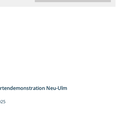
rtendemonstration Neu-Ulm
7:10
025