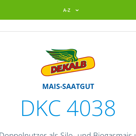
A-Z
MAIS-SAATGUT
DKC 4038
 Doppelnutzer als Silo- und Biogasmais