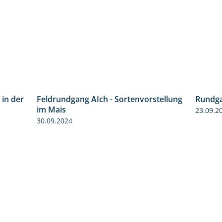
 in der
Feldrundgang AIch - Sortenvorstellung
Rundga
5:16
11:24
im Mais
23.09.2
30.09.2024