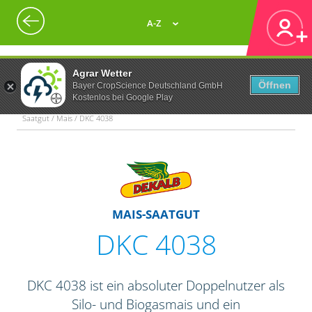
A-Z
Agrar Wetter
Öffnen
Bayer CropScience Deutschland GmbH
Kostenlos bei Google Play
Saatgut / Mais / DKC 4038
MAIS-SAATGUT
DKC 4038
DKC 4038 ist ein absoluter Doppelnutzer als
Silo- und Biogasmais und ein