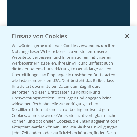
Einsatz von Cookies
Rundgang Silomais Demo bei Neu-Ulm
4:50
Wir würden gerne optionale Cookies verwenden, um Ihre
23.09.2024
Nutzung dieser Website besser zu verstehen, unsere
Website zu verbessern und Informationen mit unseren
Werbepartnern zu teilen. Ihre Einwilligung umfasst auch
die in der Datenschutzerklärung im Detail dargestellten
Übermittlungen an Empfänger in unsicheren Drittstaaten,
wie insbesondere den USA. Dort besteht das Risiko, dass
Ihre derart übermittelten Daten dem Zugriff durch
Behörden in diesen Drittstaaten zu Kontroll- und
Überwachungszwecken unterliegen und dagegen keine
wirksamen Rechtsbehelfe zur Verfügung stehen.
Detaillierte Informationen zu unbedingt notwendigen
Cookies, ohne die wir die Webseite nicht verfügbar machen
können, und optionalen Cookies, die unten abgelehnt oder
Rundgang - Silomais Demo Region
5:54
akzeptiert werden können, und wie Sie Ihre Einwilligungen
Augsburg
jeder Zeit ändern oder zurückziehen können, finden Sie in